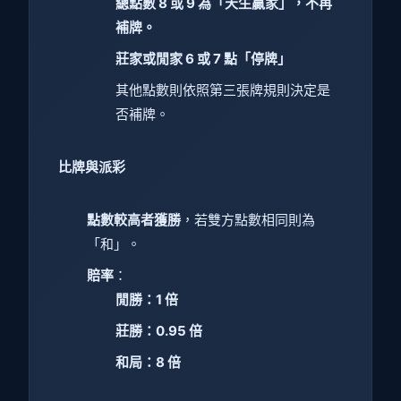
總點數 8 或 9 為「天生贏家」，不再
補牌。
莊家或閒家 6 或 7 點「停牌」
其他點數則依照第三張牌規則決定是
否補牌。
比牌與派彩
點數較高者獲勝
，若雙方點數相同則為
「和」。
賠率
：
閒勝：1 倍
莊勝：0.95 倍
和局：8 倍