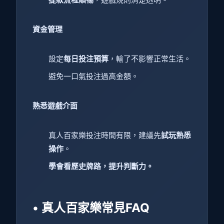
資金管理
設定
每日投注預算
，輸了不影響正常生活。
避免一口氣投注過高金額。
熟悉遊戲介面
真人百家樂投注時間有限，建議先
試玩熟悉
操作
。
學會看歷史牌路，提升判斷力。
•
真人百家樂常見FAQ