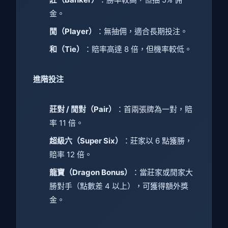
金。
閒（Player）
：無抽佣，適合長期投注。
和（Tie）
：賠率高達 8 倍，但機率較低。
進階投注
莊對 / 閒對（Pair）
：首兩張牌為一對，賠
率 11 倍。
超級六（Super Six）
：莊家以 6 點獲勝，
賠率 12 倍。
龍寶（Dragon Bonus）
：當莊家或閒家大
勝對手（點數差 4 以上），可獲得額外獎
金。