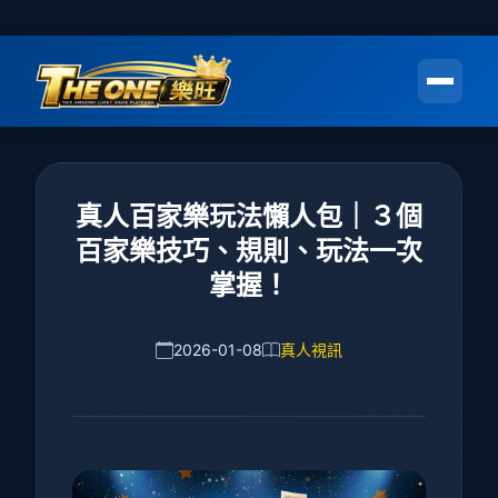
真人百家樂玩法懶人包｜３個
百家樂技巧、規則、玩法一次
掌握！
2026-01-08
真人視訊