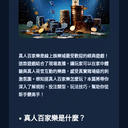
真人百家樂是線上娛樂城最受歡迎的經典遊戲！
這款遊戲結合了現場直播，讓玩家可以在家中體
驗與真人荷官互動的樂趣，感受真實賭場級的刺
激氛圍。想知道真人百家樂怎麼玩？本篇將帶你
深入了解規則、投注類型、玩法技巧，幫助你從
新手變高手！
•
真人百家樂是什麼？