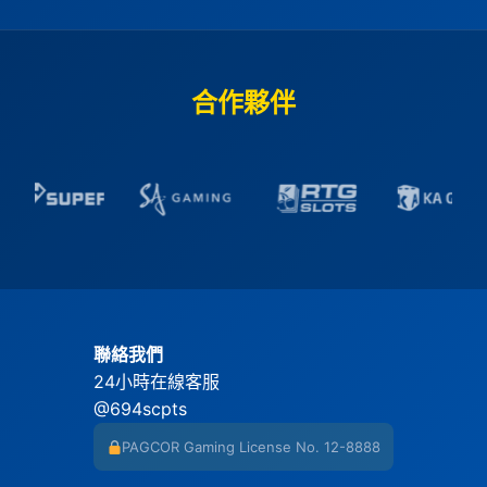
合作夥伴
聯絡我們
24小時在線客服
@694scpts
PAGCOR Gaming License No. 12-8888