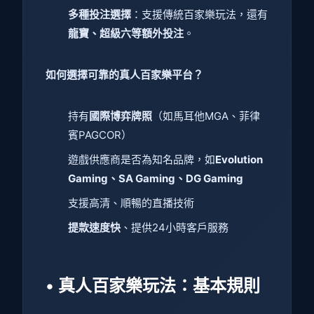
多種投注選擇
：支援傳統百家樂玩法，還有
龍寶、超級六等額外投注
。
如何選擇可靠的真人百家樂平台？
持有
國際博弈牌照
（如馬耳他MGA、菲律
賓PAGCOR）
遊戲供應商是否為知名品牌，如
Evolution
Gaming、SA Gaming、DG Gaming
支援高清、順暢的直播技術
提款速度快
、提供24小時客戶服務
•
真人百家樂玩法：基本規則