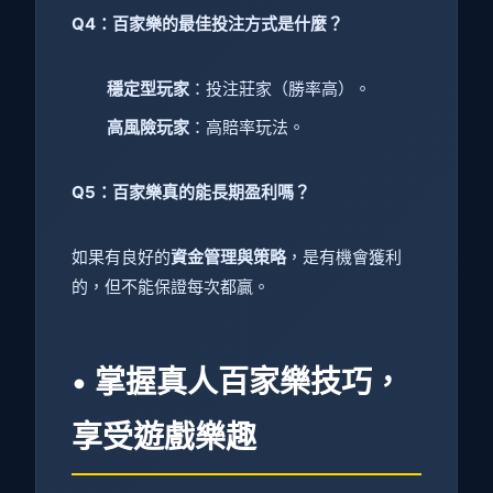
Q4：百家樂的最佳投注方式是什麼？
穩定型玩家
：投注莊家（勝率高）。
高風險玩家
：高賠率玩法。
Q5：百家樂真的能長期盈利嗎？
如果有良好的
資金管理與策略
，是有機會獲利
的，但不能保證每次都贏。
•
掌握真人百家樂技巧，
享受遊戲樂趣