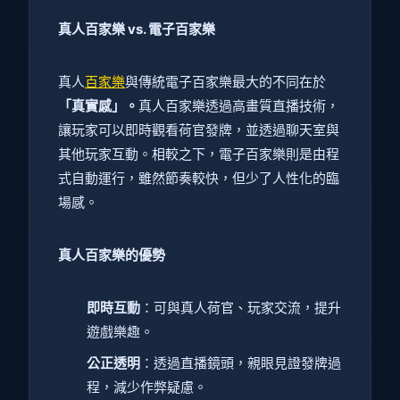
真人百家樂 vs. 電子百家樂
真人
百家樂
與傳統電子百家樂最大的不同在於
「真實感」。
真人百家樂透過高畫質直播技術，
讓玩家可以即時觀看荷官發牌，並透過聊天室與
其他玩家互動。相較之下，電子百家樂則是由程
式自動運行，雖然節奏較快，但少了人性化的臨
場感。
真人百家樂的優勢
即時互動
：可與真人荷官、玩家交流，提升
遊戲樂趣。
公正透明
：透過直播鏡頭，親眼見證發牌過
程，減少作弊疑慮。