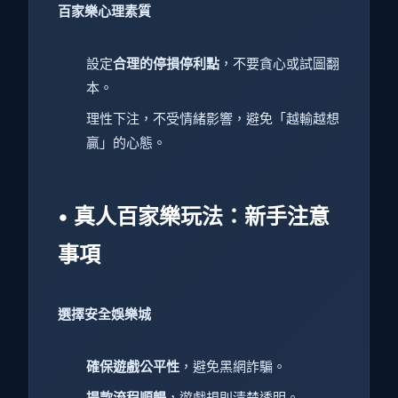
百家樂心理素質
設定
合理的停損停利點
，不要貪心或試圖翻
本。
理性下注，不受情緒影響，避免「越輸越想
贏」的心態。
•
真人百家樂
玩法：
新手注意
事項
選擇安全娛樂城
確保遊戲公平性
，避免黑網詐騙。
提款流程順暢
，遊戲規則清楚透明。